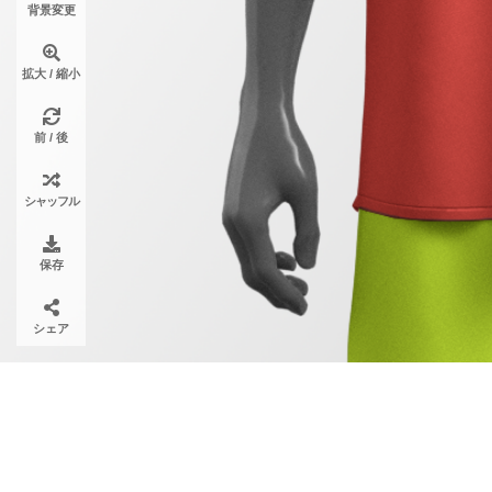
背景変更
拡大 / 縮小
前 / 後
シャッフル
保存
シェア