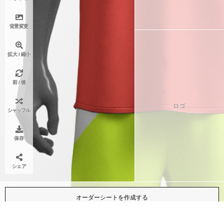
背景変更
拡大 / 縮小
前 / 後
ロゴ
シャッフル
保存
シェア
オーダーシートを作成する