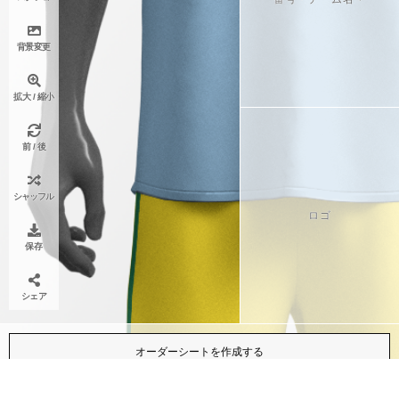
背景変更
拡大 / 縮小
前 / 後
シャッフル
ロゴ
保存
シェア
オーダーシートを作成する